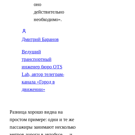
оно
действительно
необходимо».
Дмитрий Баранов
Ведущий
транспортный
инженер бюро OTS
Lab, автор телеграм-
канала «Город в
движении»
Разница хорошо видна на
простом примере: одни и те же
пассажиры занимают несколько
метров дороги в автобусе — и