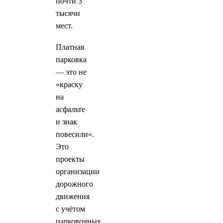
почти 3
тысячи
мест.
Платная
парковка
— это не
«краску
на
асфальте
и знак
повесили».
Это
проекты
организации
дорожного
движения
с учётом
парковочных