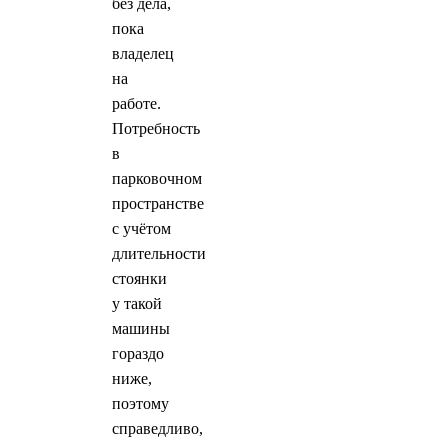
без дела,
пока
владелец
на
работе.
Потребность
в
парковочном
пространстве
с учётом
длительности
стоянки
у такой
машины
гораздо
ниже,
поэтому
справедливо,