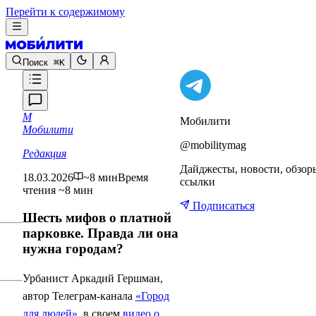
Перейти к содержимому
Поиск
⌘K
М
Мобилити
Мобилити
@mobilitymag
Редакция
Дайджесты, новости, обзор
18.03.2026
~8 мин
Время
ссылки
чтения ~8 мин
Подписаться
Шесть мифов о платной
парковке. Правда ли она
нужна городам?
Урбанист Аркадий Гершман,
автор Телеграм-канала
«Город
для людей»
, в своем
видео о