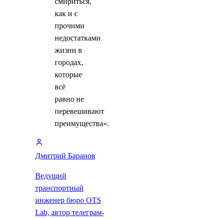
смириться,
как и с
прочими
недостатками
жизни в
городах,
которые
всё
равно не
перевешивают
преимущества».
Дмитрий Баранов
Ведущий
транспортный
инженер бюро OTS
Lab, автор телеграм-