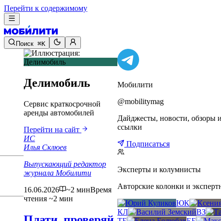
Перейти к содержимому
Поиск
⌘K
Делимобиль
Мобилити
@mobilitymag
Сервис краткосрочной
аренды автомобилей
Дайджесты, новости, обзоры 
ссылки
Перейти на сайт
ИС
Подписаться
Илья Склюев
Выпускающий редактор
Эксперты и колумнисты
журнала Мобилити
Авторские колонки и эксперт
16.06.2026
~2 мин
Время
чтения ~2 мин
ЮК
КЛ
ВЗ
Плати, проверяй,
ТБ
ЕБ