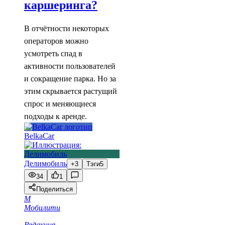
каршеринга?
В отчётности некоторых
операторов можно
усмотреть спад в
активности пользователей
и сокращение парка. Но за
этим скрывается растущий
спрос и меняющиеся
подходы к аренде.
BelkaCar
Делимобиль
+3
Тэги
5
34
1
Поделиться
М
Мобилити
Редакция