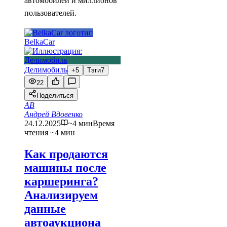
автомобилей и миллионов
пользователей.
BelkaCar
Делимобиль
+5
Тэги
7
22
Поделиться
АВ
Андрей Вдовенко
24.12.2025
~4 мин
Время
чтения ~4 мин
Как продаются
машины после
каршеринга?
Анализируем
данные
автоаукциона