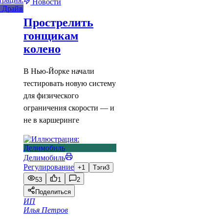
Новости
Прострелить
гонщикам
колено
В Нью-Йорке начали
тестировать новую систему
для физического
ограничения скорости — и
не в каршеринге
Делимобиль
Регулирование
+1
Тэги
3
53
1
2
Поделиться
ИП
Илья Петров