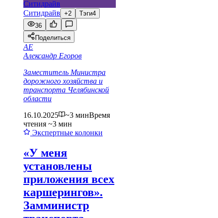
Ситидрайв
+2
Тэги
4
36
Поделиться
АЕ
Александр Егоров
Заместитель Министра
дорожного хозяйства и
транспорта Челябинской
области
16.10.2025
~3 мин
Время
чтения ~3 мин
Экспертные колонки
«У меня
установлены
приложения всех
каршерингов».
Замминистр