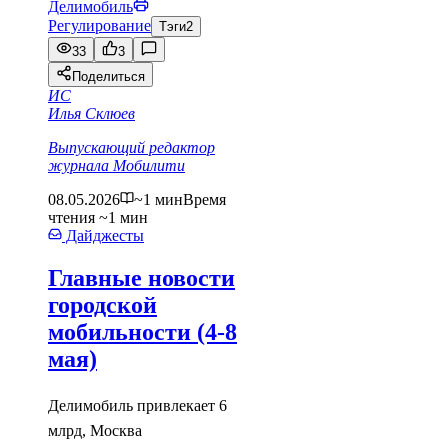
Делимобиль
Регулирование
Тэги
2
33
3
Поделиться
ИС
Илья Склюев
Выпускающий редактор
журнала Мобилити
08.05.2026
~1 мин
Время
чтения ~1 мин
Дайджесты
Главные новости
городской
мобильности (4-8
мая)
Делимобиль привлекает 6
млрд, Москва