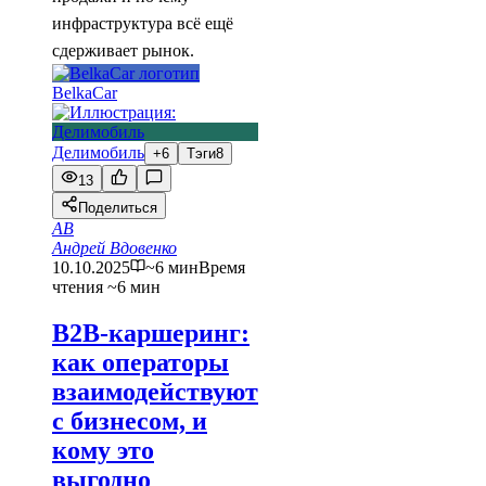
инфраструктура всё ещё
сдерживает рынок.
BelkaCar
Делимобиль
+6
Тэги
8
13
Поделиться
АВ
Андрей Вдовенко
10.10.2025
~6 мин
Время
чтения ~6 мин
B2B-каршеринг:
как операторы
взаимодействуют
с бизнесом, и
кому это
выгодно