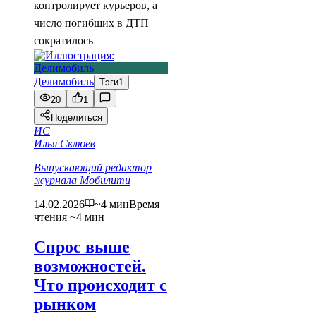
контролирует курьеров, а
число погибших в ДТП
сократилось
Делимобиль
Тэги
1
20
1
Поделиться
ИС
Илья Склюев
Выпускающий редактор
журнала Мобилити
14.02.2026
~4 мин
Время
чтения ~4 мин
Спрос выше
возможностей.
Что происходит с
рынком