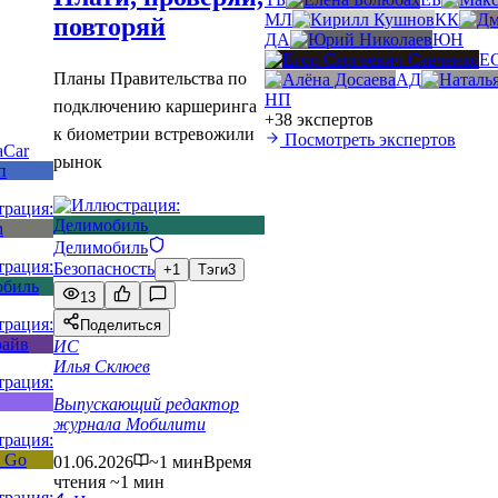
МЛ
КК
повторяй
ДА
ЮН
Е
Планы Правительства по
АД
НП
подключению каршеринга
+38 экспертов
к биометрии встревожили
Посмотреть экспертов
рынок
Делимобиль
Безопасность
+1
Тэги
3
13
Поделиться
ИС
Илья Склюев
Выпускающий редактор
журнала Мобилити
01.06.2026
~1 мин
Время
чтения ~1 мин