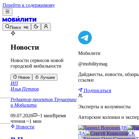
Перейти к содержимому
Поиск
⌘K
Новости
Мобилити
Новости сервисов новой
@mobilitymag
городской мобильности
Дайджесты, новости, обзор
Новое
Лучшее
ссылки
ИП
Илья Петров
Подписаться
Редактор проектов Трушеринг
и Мобилити
Эксперты и колумнисты
09.07.2026
~1 мин
Время
Авторские колонки и экспе
чтения ~1 мин
Новости
ДВ
ДА
СК
Х