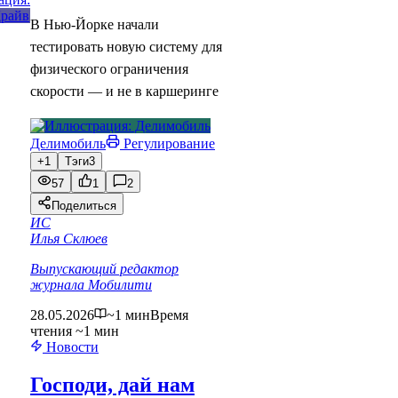
В Нью-Йорке начали
тестировать новую систему для
физического ограничения
скорости — и не в каршеринге
Делимобиль
Регулирование
+1
Тэги
3
57
1
2
Поделиться
ИС
Илья Склюев
Выпускающий редактор
журнала Мобилити
28.05.2026
~1 мин
Время
чтения ~1 мин
Новости
Господи, дай нам