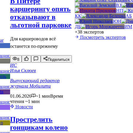
В Питере
ВЗ
каршерингу опять
НП
отказывают в
КК
АБ
ЮН
льготной парковке
ДБ
ИМ
+38 экспертов
Посмотреть экспертов
Для каршероводов всё
останется по-прежнему
8
Поделиться
ИС
Илья Склюев
Выпускающий редактор
журнала Мобилити
01.06.2026
~1 мин
Время
чтения ~1 мин
Новости
Прострелить
гонщикам колено