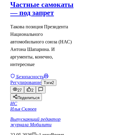
Частные самокаты
— под запрет
Такова позиция Президента
Национального
автомобильного союза (НАС)
Антона Шапарина. И
аргументы, конечно,
интересные
Безопасность
Регулирование
Тэги
2
27
2
Поделиться
ИС
Илья Склюев
Выпускающий редактор
журнала Мобилити
22.05.2026
~1 мин
Время