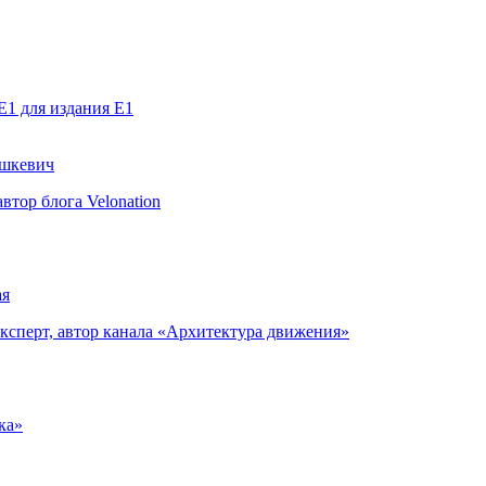
E1 для издания E1
ашкевич
втор блога Velonation
ая
ксперт, автор канала «Архитектура движения»
ка»