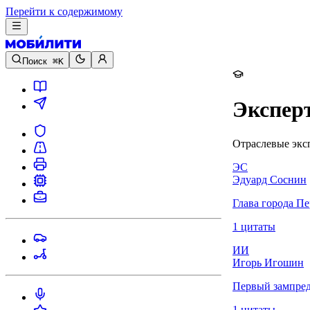
Перейти к содержимому
Поиск
⌘K
Экспер
Отраслевые экс
ЭС
Эдуард Соснин
Глава города П
1 цитаты
ИИ
Игорь Игошин
Первый зампред
1 цитаты