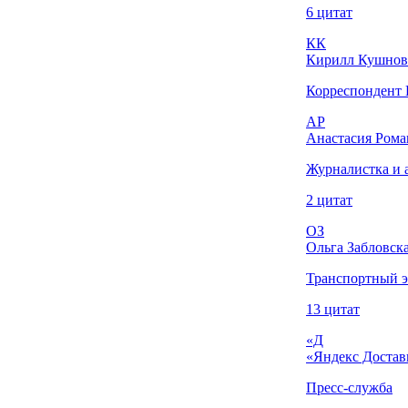
6 цитат
КК
Кирилл Кушнов
Корреспондент 
АР
Анастасия Ром
Журналистка и а
2 цитат
ОЗ
Ольга Забловск
Транспортный э
13 цитат
«Д
«Яндекс Достав
Пресс-служба