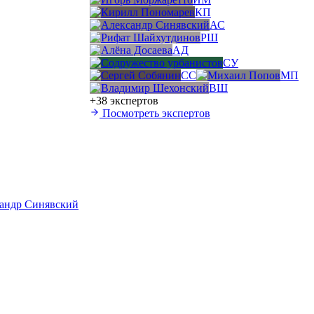
КП
АС
РШ
АД
СУ
СС
МП
ВШ
+38 экспертов
Посмотреть экспертов
сандр Синявский