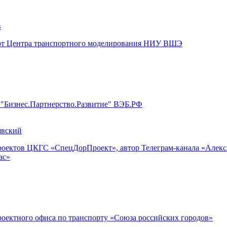
в
рт Центра транспортного моделирования НИУ ВШЭ
 "Бизнес.Партнерство.Развитие" ВЭБ.РФ
явский
роектов ЦКГС «СпецДорПроект», автор Телеграм-канала «Алек
ас»
роектного офиса по транспорту «Союза российских городов»