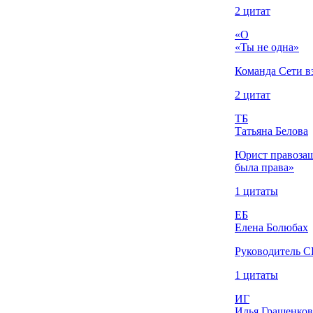
2 цитат
«О
«Ты не одна»
Команда Сети 
2 цитат
ТБ
Татьяна Белова
Юрист правозащ
была права»
1 цитаты
ЕБ
Елена Болюбах
Руководитель 
1 цитаты
ИГ
Илья Гращенков