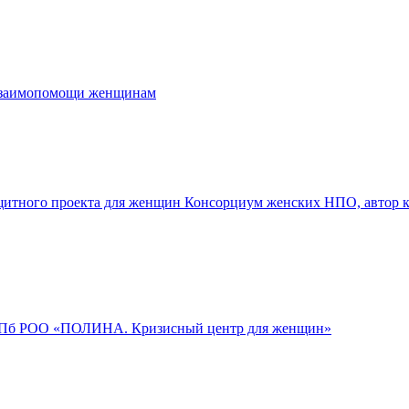
взаимопомощи женщинам
итного проекта для женщин Консорциум женских НПО, автор 
СПб РОО «ПОЛИНА. Кризисный центр для женщин»