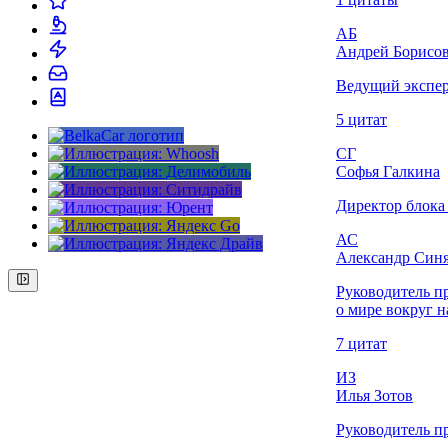
АБ
Андрей Борисо
Ведущий экспе
5 цитат
СГ
Софья Галкина
Директор блока
АС
Александр Син
Руководитель п
о мире вокруг н
7 цитат
ИЗ
Илья Зотов
Руководитель п