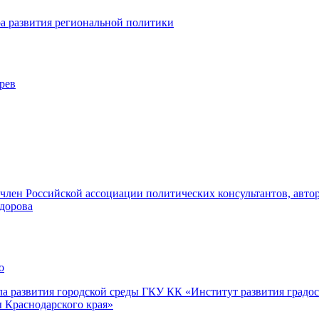
а развития региональной политики
рев
член Российской ассоциации политических консультантов, автор
дорова
о
ла развития городской среды ГКУ КК «Институт развития градос
ы Краснодарского края»