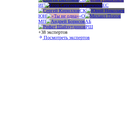
ИГ
ЕС
СК
ЮН
«О
МП
АБ
РШ
+38 экспертов
Посмотреть экспертов