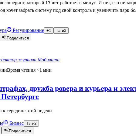
 велошеринг, который
17 лет
работает в минус. И нет, его не зак
д хочет забрать систему под свой контроль и увеличить парк бо
ура
Регулирование
+1
Тэги
3
Поделиться
едактор журнала Мобилити
мин
Время чтения ~1 мин
штрафах, дружба ровера и курьера и эле
в Петербурге
 к середине этой недели
ие
Бизнес
Тэги
2
Поделиться