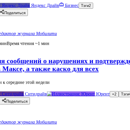
Яндекс Драйв
Бизнес
Тэги
2
Поделиться
едактор журнала Мобилити
мин
Время чтения ~1 мин
ля сообщений о нарушениях и подтвержд
в Максе, а также каско для всех
 к середине этой недели
Ситидрайв
Юрент
+2
Тэги
Поделиться
едактор журнала Мобилити