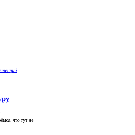
петенций
уру
г
мся, что тут не