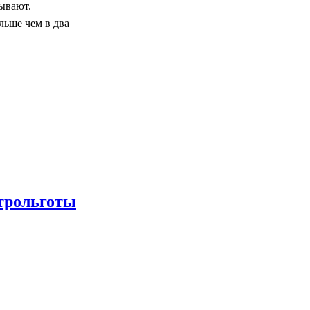
рывают.
льше чем в два
ктрольготы