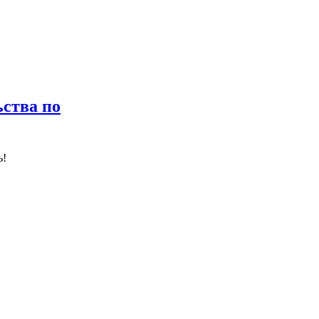
ства по
ь!