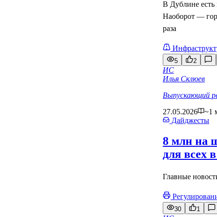
В Дублине есть
Наоборот — горо
раза
Инфраструкт
5
2
ИС
Илья Склюев
Выпускающий р
27.05.2026
~1 
Дайджесты
8 млн на 
для всех 
Главные новости
Регулирован
30
1