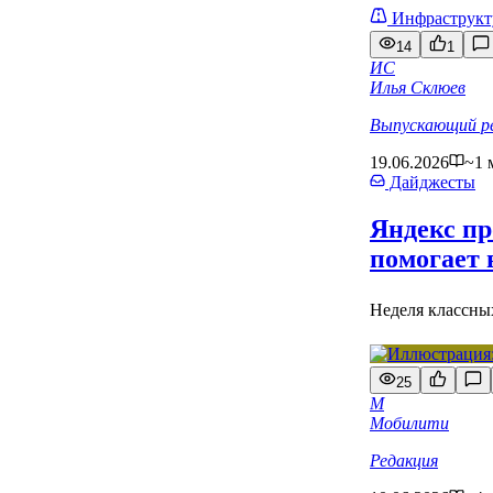
Инфраструкт
14
1
ИС
Илья Склюев
Выпускающий р
19.06.2026
~1 
Дайджесты
Яндекс пр
помогает 
Неделя классных
25
М
Мобилити
Редакция