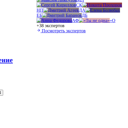
СК
НП
ДА
ЕБ
ДБ
АФ
«О
+38 экспертов
Посмотреть экспертов
ение
4