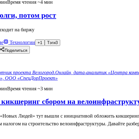
мин
Время чтения ~4 мин
олги, потом рост
ыходит на биржу
ие
Технологии
+1
Тэги
3
Поделиться
отчик проекта Велогород.Онлайн, дата-аналитик «Центра ком
ды», ООО «СпецДорПроект»
мин
Время чтения ~3 мин
 кикшеринг сбором на велоинфраструкт
 «Новых Людей» тут вышли с инициативой обложить кикшерин
налогом на строительство велоинфраструктуры. Давайте разберё