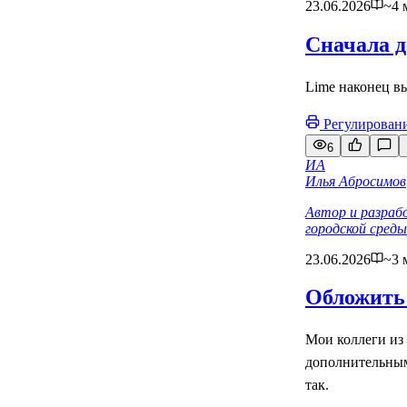
23.06.2026
~4 
Сначала д
Lime наконец в
Регулирован
6
ИА
Илья Абросимов
Автор и разраб
городской сре
23.06.2026
~3 
Обложить
Мои коллеги из
дополнительным 
так.