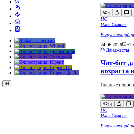
4
ИС
Илья Склюев
Выпускающий р
24.06.2026
~1 
Дайджесты
Чат-бот д
возраста 
Главные новости
14
ИС
Илья Склюев
Выпускающий р