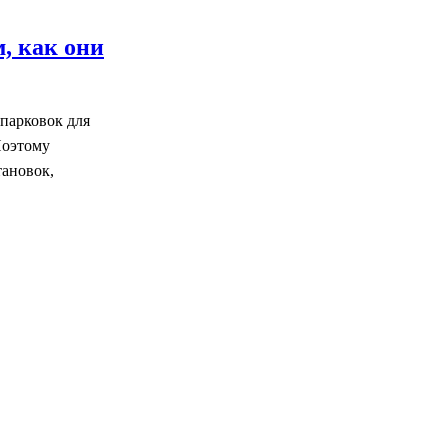
, как они
 парковок для
Поэтому
тановок,