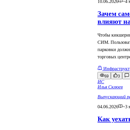
10.06.2026
~4 
Зачем сам
влияют на
Чтобы кикшеринг
СИМ. Пользовате
парковки должны
торговых центр
Инфраструкт
69
3
ИС
Илья Склюев
Выпускающий р
04.06.2026
~3 
Как уехат