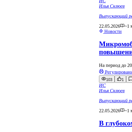
ИС
Илья Склюев
Выпускающий р
22.05.2026
~1 
Новости
Микромоби
повышени
На период до 20
Регулирован
103
1
ИС
Илья Склюев
Выпускающий р
22.05.2026
~1 
В глубоко