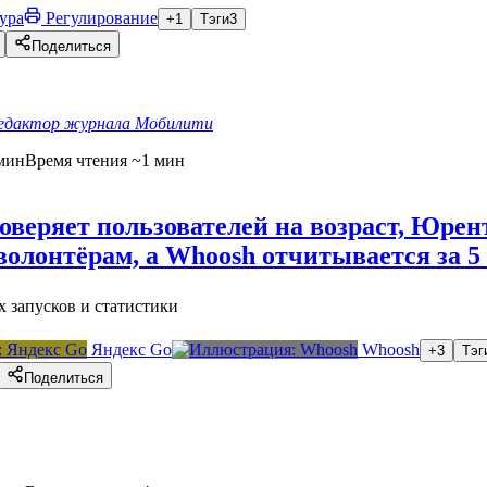
ура
Регулирование
+1
Тэги
3
Поделиться
едактор журнала Мобилити
мин
Время чтения ~1 мин
оверяет пользователей на возраст, Юрен
волонтёрам, а Whoosh отчитывается за 5
 запусков и статистики
Яндекс Go
Whoosh
+3
Тэг
Поделиться