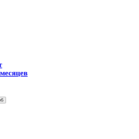
т
 месяцев
и
5