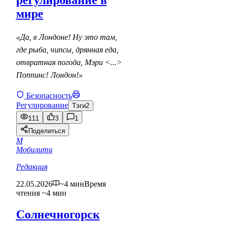
регулирование в
мире
«Да, в Лондоне! Ну это там,
где рыба, чипсы, дрянная еда,
отвратная погода, Мэри <...>
Поппинс! Лондон!»
Безопасность
Регулирование
Тэги
2
111
3
1
Поделиться
М
Мобилити
Редакция
22.05.2026
~4 мин
Время
чтения ~4 мин
Солнечногорск