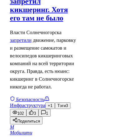
запретил
кикшеринг. Хотя
его там не было
Власти Солнечногорска
запретили
движение, парковку
и размещение самокатов и
велосипедов кикшеринговых
компаний на всей территории
округа. Правда, есть нюанс:
кикшеринг в Солнечногорске
никогда не работал.
Безопасность
Инфраструктура
+1
Тэги
3
102
3
1
Поделиться
М
Мобилити