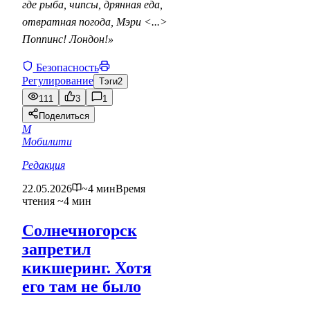
где рыба, чипсы, дрянная еда,
отвратная погода, Мэри <...>
Поппинс! Лондон!»
Безопасность
Регулирование
Тэги
2
111
3
1
Поделиться
М
Мобилити
Редакция
22.05.2026
~4 мин
Время
чтения ~4 мин
Солнечногорск
запретил
кикшеринг. Хотя
его там не было