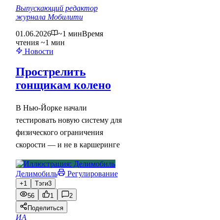
Выпускающий редактор
журнала Мобилити
01.06.2026
~1 мин
Время
чтения ~1 мин
Новости
Прострелить
гонщикам колено
В Нью-Йорке начали
тестировать новую систему для
физического ограничения
скорости — и не в каршеринге
Делимобиль
Регулирование
+1
Тэги
3
56
1
2
Поделиться
ИА