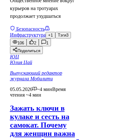
Общественное мнение вокруг
курьеров на тротуарах
продолжает ухудшаться
Безопасность
Инфраструктура
+1
Тэги
3
106
2
1
Поделиться
ЮЦ
Юлия Цай
Выпускающий редактор
журнала Мобилити
05.05.2026
~4 мин
Время
чтения ~4 мин
Зажать ключи в
кулаке и сесть на
самокат. Почему
для женщин важна