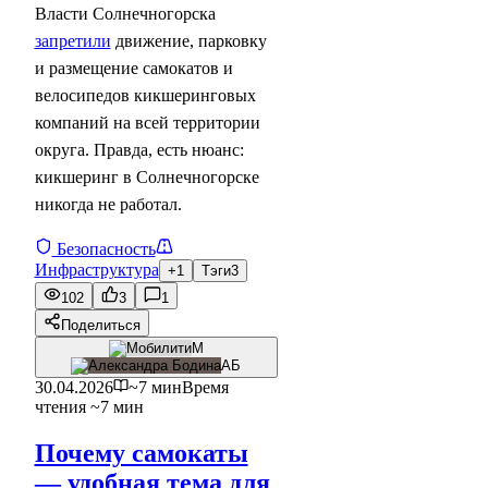
Власти Солнечногорска
запретили
движение, парковку
и размещение самокатов и
велосипедов кикшеринговых
компаний на всей территории
округа. Правда, есть нюанс:
кикшеринг в Солнечногорске
никогда не работал.
Безопасность
Инфраструктура
+1
Тэги
3
102
3
1
Поделиться
М
АБ
30.04.2026
~7 мин
Время
чтения ~7 мин
Почему самокаты
— удобная тема для