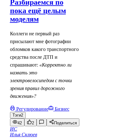
Разбираемся по
пока ещё целым
моделям
Коллеги не первый раз
присылают мне фотографии
обломков какого транспортного
средства после ДТП и
спрашивают:
«Корректно ли
назвать это
электровелосипедом с точки
зрения правил дорожного
движения»?
Регулирование
Бизнес
Тэги
2
42
2
Поделиться
ИС
Илья Склюев