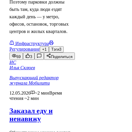
Поэтому парковки должны
быть там, куда люди ездят
каждый день — у метро,
офисов, остановок, торговых
центров и жилых кварталов.
Инфраструктура
Регулирование
+1
Тэги
3
69
3
Поделиться
ИС
Илья Склюев
Выпускающий редактор
журнала Мобилити
12.05.2026
~2 мин
Время
чтения ~2 мин
Заказал еду и
ненавижу