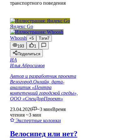
транспортного поведения
Яндекс Go
Whoosh
+5
Тэги
7
193
1
Поделиться
ИА
Илья Абросимов
Автор и разработчик проекта
Велогород.Онлайн, дата-
аналитик «Центра
компетенций городской среды»,
ООО «СпецДорПроект»
23.04.2026
~3 мин
Время
чтения ~3 мин
Экспертные колонки
Велосипед или нет?