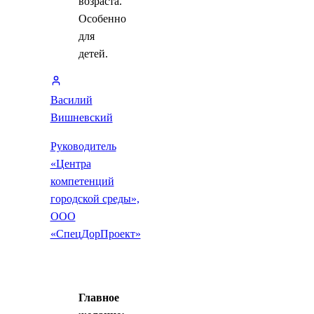
возраста.
Особенно
для
детей.
Василий
Вишневский
Руководитель
«Центра
компетенций
городской среды»,
ООО
«СпецДорПроект»
Главное