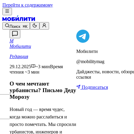
Перейти к содержимому
Поиск
⌘K
М
Мобилити
Мобилити
Редакция
@mobilitymag
29.12.2025
~3 мин
Время
Дайджесты, новости, обзор
чтения ~3 мин
ссылки
О чем мечтают
Подписаться
урбанисты? Письмо Деду
Морозу
Новый год — время чудес,
когда можно расслабиться и
просто помечтать. Мы спросили
урбанистов, инженеров и