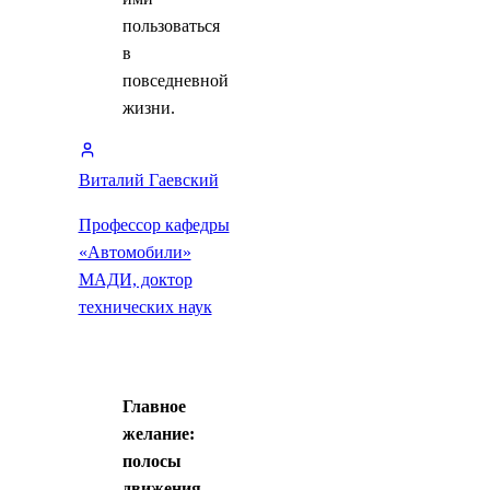
пользоваться
в
повседневной
жизни.
Виталий Гаевский
Профессор кафедры
«Автомобили»
МАДИ, доктор
технических наук
Главное
желание:
полосы
движения