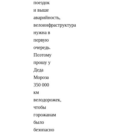
поездок
и выше
аварийность,
велоинфраструктура
нужна в
первую
очередь.
Поэтому
прошу у
Деда
Мороза
350 000
км
велодорожек,
чтобы
горожанам
было
безопасно