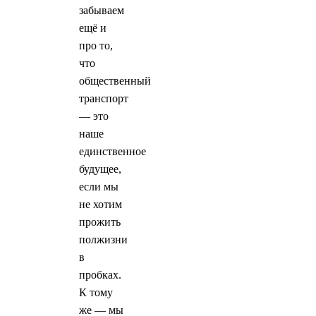
забываем
ещё и
про то,
что
общественный
транспорт
— это
наше
единственное
будущее,
если мы
не хотим
прожить
полжизни
в
пробках.
К тому
же — мы