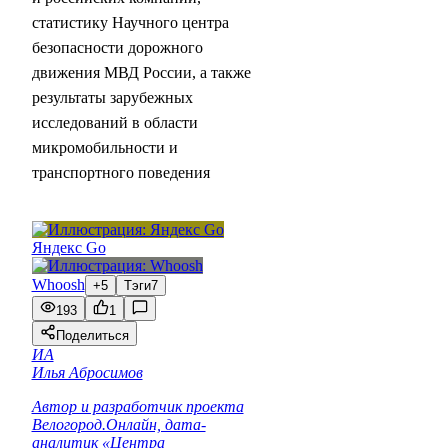
статистику Научного центра
безопасности дорожного
движения МВД России, а также
результаты зарубежных
исследований в области
микромобильности и
транспортного поведения
Яндекс Go
Whoosh
+5
Тэги
7
193
1
Поделиться
ИА
Илья Абросимов
Автор и разработчик проекта
Велогород.Онлайн, дата-
аналитик «Центра