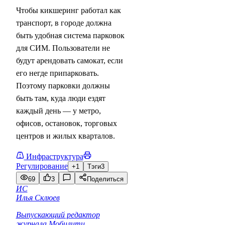
Чтобы кикшеринг работал как
транспорт, в городе должна
быть удобная система парковок
для СИМ. Пользователи не
будут арендовать самокат, если
его негде припарковать.
Поэтому парковки должны
быть там, куда люди ездят
каждый день — у метро,
офисов, остановок, торговых
центров и жилых кварталов.
Инфраструктура
Регулирование
+1
Тэги
3
69
3
Поделиться
ИС
Илья Склюев
Выпускающий редактор
журнала Мобилити