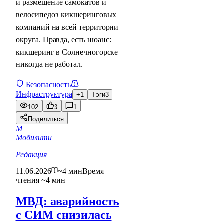
и размещение самокатов и
велосипедов кикшеринговых
компаний на всей территории
округа. Правда, есть нюанс:
кикшеринг в Солнечногорске
никогда не работал.
Безопасность
Инфраструктура
+1
Тэги
3
102
3
1
Поделиться
М
Мобилити
Редакция
11.06.2026
~4 мин
Время
чтения ~4 мин
МВД: аварийность
с СИМ снизилась