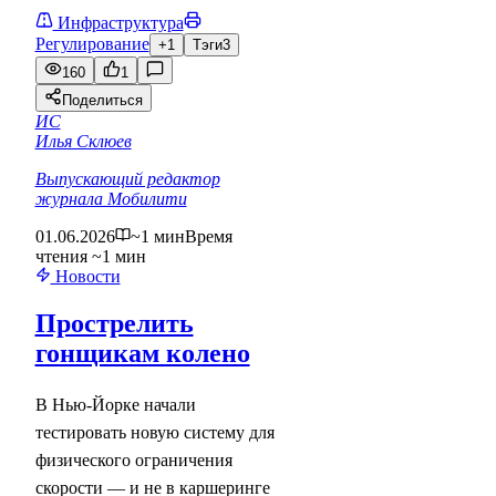
Инфраструктура
Регулирование
+1
Тэги
3
160
1
Поделиться
ИС
Илья Склюев
Выпускающий редактор
журнала Мобилити
01.06.2026
~1 мин
Время
чтения ~1 мин
Новости
Прострелить
гонщикам колено
В Нью-Йорке начали
тестировать новую систему для
физического ограничения
скорости — и не в каршеринге