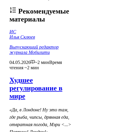
Рекомендуемые
материалы
ИС
Илья Склюев
Выпускающий редактор
журнала Мобилити
04.05.2026
~2 мин
Время
чтения ~2 мин
Худшее
регулирование в
мире
«Да, в Лондоне! Ну это там,
где рыба, чипсы, дрянная еда,
отвратная погода, Мэри <...>
Поппинс! Лондон!»