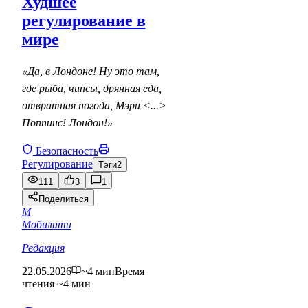
Худшее
регулирование в
мире
«Да, в Лондоне! Ну это там,
где рыба, чипсы, дрянная еда,
отвратная погода, Мэри <...>
Поппинс! Лондон!»
Безопасность
Регулирование
Тэги
2
111
3
1
Поделиться
М
Мобилити
Редакция
22.05.2026
~4 мин
Время
чтения ~4 мин