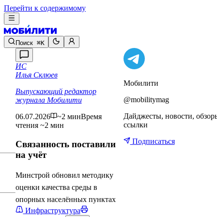
Перейти к содержимому
Поиск
⌘K
ИС
Илья Склюев
Мобилити
Выпускающий редактор
@mobilitymag
журнала Мобилити
Дайджесты, новости, обзор
06.07.2026
~2 мин
Время
ссылки
чтения ~2 мин
Подписаться
Связанность поставили
на учёт
Минстрой обновил методику
оценки качества среды в
опорных населённых пунктах
Инфраструктура