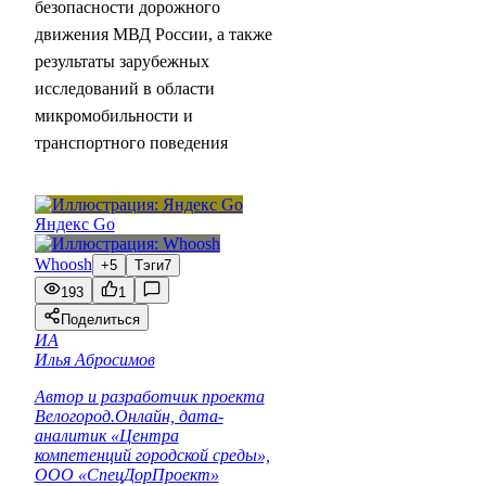
безопасности дорожного
движения МВД России, а также
результаты зарубежных
исследований в области
микромобильности и
транспортного поведения
Яндекс Go
Whoosh
+5
Тэги
7
193
1
Поделиться
ИА
Илья Абросимов
Автор и разработчик проекта
Велогород.Онлайн, дата-
аналитик «Центра
компетенций городской среды»,
ООО «СпецДорПроект»