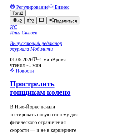
Регулирование
Бизнес
Тэги
2
42
2
Поделиться
ИС
Илья Склюев
Выпускающий редактор
журнала Мобилити
01.06.2026
~1 мин
Время
чтения ~1 мин
Новости
Прострелить
гонщикам колено
В Нью-Йорке начали
тестировать новую систему для
физического ограничения
скорости — и не в каршеринге