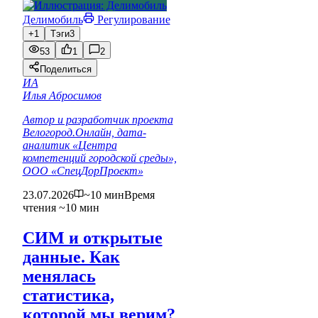
Делимобиль
Регулирование
+1
Тэги
3
53
1
2
Поделиться
ИА
Илья Абросимов
Автор и разработчик проекта
Велогород.Онлайн, дата-
аналитик «Центра
компетенций городской среды»,
ООО «СпецДорПроект»
23.07.2026
~10 мин
Время
чтения ~10 мин
СИМ и открытые
данные. Как
менялась
статистика,
которой мы верим?