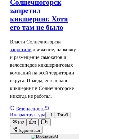
Солнечногорск
запретил
кикшеринг. Хотя
его там не было
Власти Солнечногорска
запретили
движение, парковку
и размещение самокатов и
велосипедов кикшеринговых
компаний на всей территории
округа. Правда, есть нюанс:
кикшеринг в Солнечногорске
никогда не работал.
Безопасность
Инфраструктура
+1
Тэги
3
102
3
1
Поделиться
М