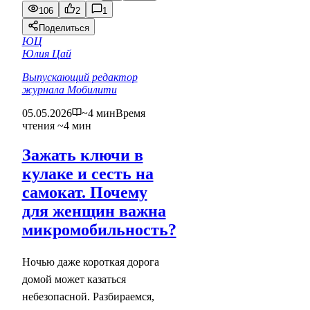
106
2
1
Поделиться
ЮЦ
Юлия Цай
Выпускающий редактор
журнала Мобилити
05.05.2026
~4 мин
Время
чтения ~4 мин
Зажать ключи в
кулаке и сесть на
самокат. Почему
для женщин важна
микромобильность?
Ночью даже короткая дорога
домой может казаться
небезопасной. Разбираемся,