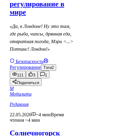
регулирование в
мире
«Да, в Лондоне! Ну это там,
где рыба, чипсы, дрянная еда,
отвратная погода, Мэри <...>
Поппинс! Лондон!»
Безопасность
Регулирование
Тэги
2
111
3
1
Поделиться
М
Мобилити
Редакция
22.05.2026
~4 мин
Время
чтения ~4 мин
Солнечногорск