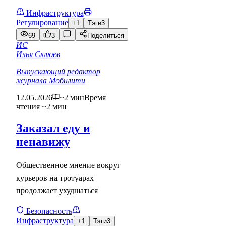
Инфраструктура
Регулирование
+1
Тэги
3
69
3
Поделиться
ИС
Илья Склюев
Выпускающий редактор
журнала Мобилити
12.05.2026
~2 мин
Время
чтения ~2 мин
Заказал еду и
ненавижу
Общественное мнение вокруг
курьеров на тротуарах
продолжает ухудшаться
Безопасность
Инфраструктура
+1
Тэги
3