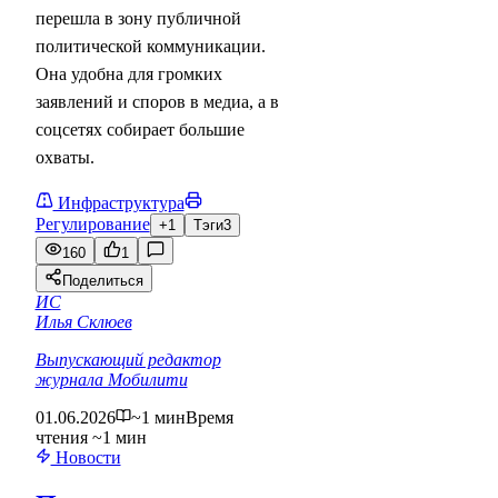
перешла в зону публичной
политической коммуникации.
Она удобна для громких
заявлений и споров в медиа, а в
соцсетях собирает большие
охваты.
Инфраструктура
Регулирование
+1
Тэги
3
160
1
Поделиться
ИС
Илья Склюев
Выпускающий редактор
журнала Мобилити
01.06.2026
~1 мин
Время
чтения ~1 мин
Новости