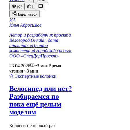
193
1
Поделиться
ИА
Илья Абросимов
Автор и разработчик проекта
Велогород.Онлайн, дата-
аналитик «Центра
компетенций городской среды»,
ООО «СпецДорПроект»
23.04.2026
~3 мин
Время
чтения ~3 мин
Экспертные колонки
Велосипед или нет?
Разбираемся по
пока ещё целым
моделям
Коллеги не первый раз