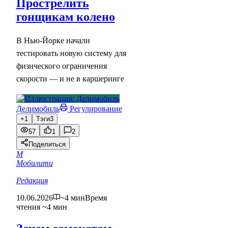
Прострелить
гонщикам колено
В Нью-Йорке начали
тестировать новую систему для
физического ограничения
скорости — и не в каршеринге
Делимобиль
Регулирование
+1
Тэги
3
57
1
2
Поделиться
М
Мобилити
Редакция
10.06.2026
~4 мин
Время
чтения ~4 мин