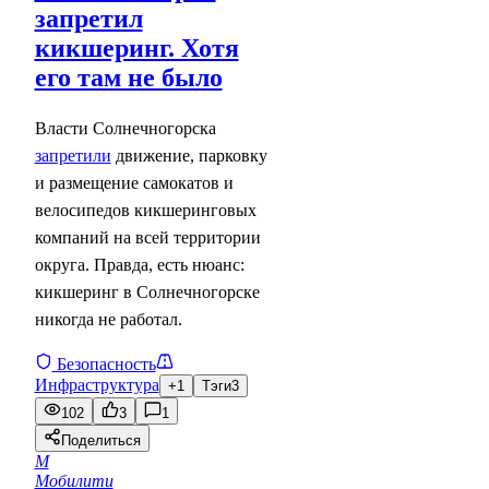
запретил
кикшеринг. Хотя
его там не было
Власти Солнечногорска
запретили
движение, парковку
и размещение самокатов и
велосипедов кикшеринговых
компаний на всей территории
округа. Правда, есть нюанс:
кикшеринг в Солнечногорске
никогда не работал.
Безопасность
Инфраструктура
+1
Тэги
3
102
3
1
Поделиться
М
Мобилити