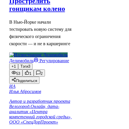
Прострелить
гонщикам колено
В Нью-Йорке начали
тестировать новую систему для
физического ограничения
скорости — и не в каршеринге
Делимобиль
Регулирование
+1
Тэги
3
53
1
2
Поделиться
ИА
Илья Абросимов
Автор и разработчик проекта
Велогород.Онлайн, дата-
аналитик «Центра
компетенций городской среды»,
ООО «СпецДорПроект»