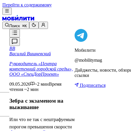
Перейти к содержимому
Поиск
⌘K
ВВ
Мобилити
Василий Вишневский
@mobilitymag
Руководитель «Центра
компетенций городской среды»,
Дайджесты, новости, обзор
ООО «СпецДорПроект»
ссылки
09.05.2026
~2 мин
Время
Подписаться
чтения ~2 мин
Зебра с экзаменом на
выживание
Или что не так с нештрафуемым
порогом превышения скорости