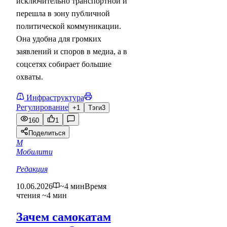
исключительно транспортной и
перешла в зону публичной
политической коммуникации.
Она удобна для громких
заявлений и споров в медиа, а в
соцсетях собирает большие
охваты.
Инфраструктура
Регулирование
+1
Тэги
3
160
1
Поделиться
М
Мобилити
Редакция
10.06.2026
~4 мин
Время
чтения ~4 мин
Зачем самокатам