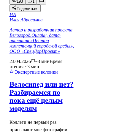
193
1
Поделиться
ИА
Илья Абросимов
Автор и разработчик проекта
Велогород.Онлайн, дата-
аналитик «Центра
компетенций городской среды»,
ООО «СпецДорПроект»
23.04.2026
~3 мин
Время
чтения ~3 мин
Экспертные колонки
Велосипед или нет?
Разбираемся по
пока ещё целым
моделям
Коллеги не первый раз
присылают мне фотографии