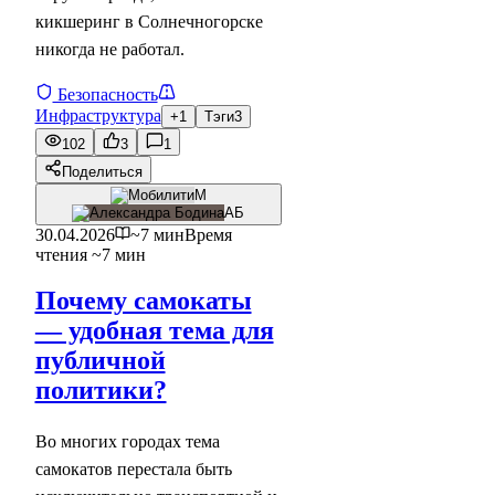
кикшеринг в Солнечногорске
никогда не работал.
Безопасность
Инфраструктура
+1
Тэги
3
102
3
1
Поделиться
М
АБ
30.04.2026
~7 мин
Время
чтения ~7 мин
Почему самокаты
— удобная тема для
публичной
политики?
Во многих городах тема
самокатов перестала быть