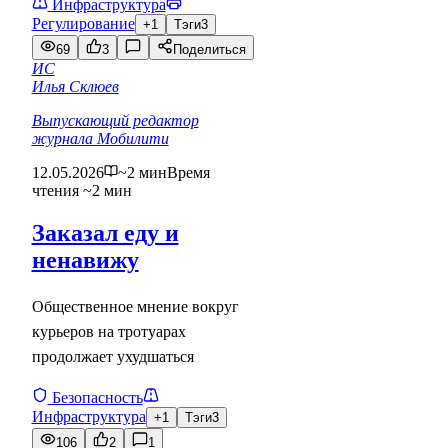
Инфраструктура
Регулирование
+1
Тэги
3
69
3
Поделиться
ИС
Илья Склюев
Выпускающий редактор
журнала Мобилити
12.05.2026
~2 мин
Время
чтения ~2 мин
Заказал еду и
ненавижу
Общественное мнение вокруг
курьеров на тротуарах
продолжает ухудшаться
Безопасность
Инфраструктура
+1
Тэги
3
106
2
1