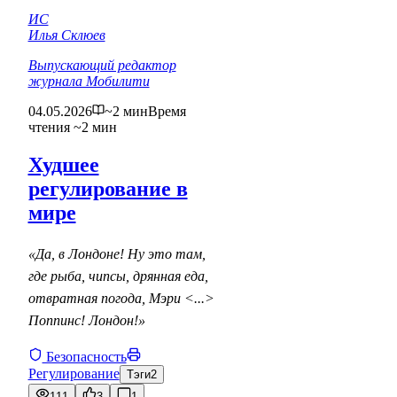
ИС
Илья Склюев
Выпускающий редактор
журнала Мобилити
04.05.2026
~2 мин
Время
чтения ~2 мин
Худшее
регулирование в
мире
«Да, в Лондоне! Ну это там,
где рыба, чипсы, дрянная еда,
отвратная погода, Мэри <...>
Поппинс! Лондон!»
Безопасность
Регулирование
Тэги
2
111
3
1