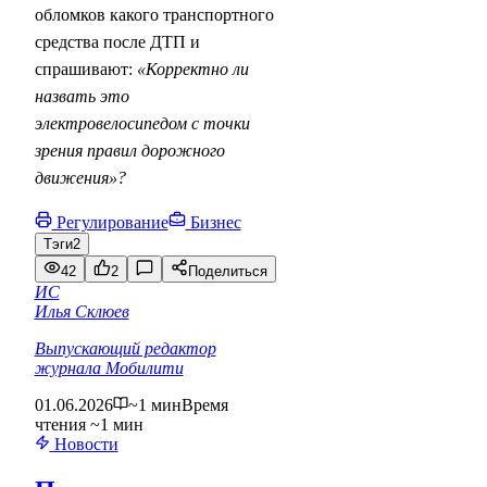
обломков какого транспортного
средства после ДТП и
спрашивают:
«Корректно ли
назвать это
электровелосипедом с точки
зрения правил дорожного
движения»?
Регулирование
Бизнес
Тэги
2
42
2
Поделиться
ИС
Илья Склюев
Выпускающий редактор
журнала Мобилити
01.06.2026
~1 мин
Время
чтения ~1 мин
Новости