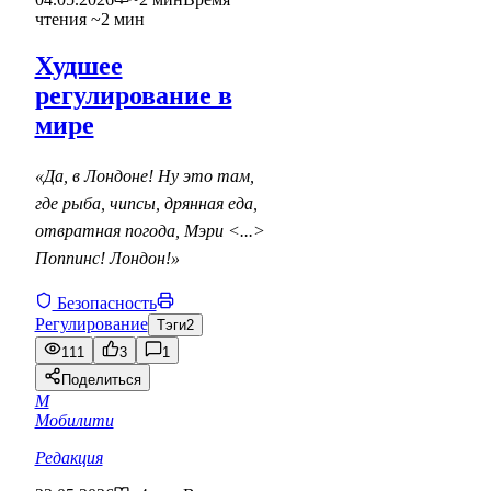
чтения ~2 мин
Худшее
регулирование в
мире
«Да, в Лондоне! Ну это там,
где рыба, чипсы, дрянная еда,
отвратная погода, Мэри <...>
Поппинс! Лондон!»
Безопасность
Регулирование
Тэги
2
111
3
1
Поделиться
М
Мобилити
Редакция