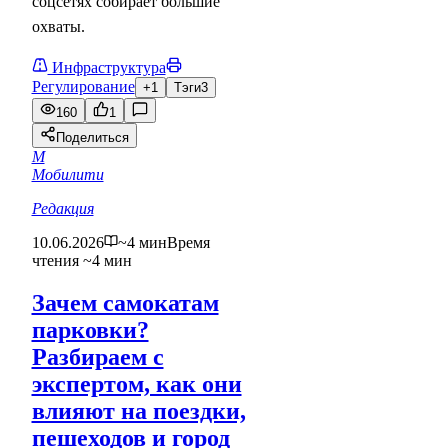
соцсетях собирает большие
охваты.
Инфраструктура
Регулирование
+1
Тэги
3
160
1
Поделиться
М
Мобилити
Редакция
10.06.2026
~4 мин
Время
чтения ~4 мин
Зачем самокатам
парковки?
Разбираем с
экспертом, как они
влияют на поездки,
пешеходов и город