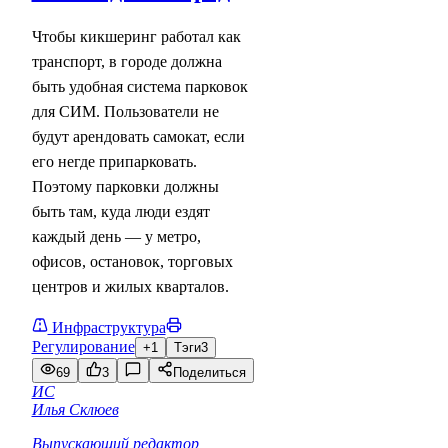
Чтобы кикшеринг работал как
транспорт, в городе должна
быть удобная система парковок
для СИМ. Пользователи не
будут арендовать самокат, если
его негде припарковать.
Поэтому парковки должны
быть там, куда люди ездят
каждый день — у метро,
офисов, остановок, торговых
центров и жилых кварталов.
Инфраструктура
Регулирование
+1
Тэги
3
69
3
Поделиться
ИС
Илья Склюев
Выпускающий редактор