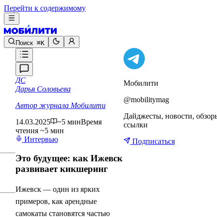
Перейти к содержимому
Поиск
⌘K
ДС
Мобилити
Дарья Соловьева
@mobilitymag
Автор журнала Мобилити
Дайджесты, новости, обзор
14.03.2025
~5 мин
Время
ссылки
чтения ~5 мин
Интервью
Подписаться
Это будущее: как Ижевск
развивает кикшеринг
Ижевск — один из ярких
примеров, как арендные
самокаты становятся частью