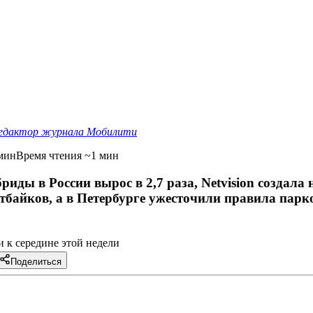
едактор журнала Мобилити
мин
Время чтения ~1 мин
риды в России вырос в 2,7 раза, Netvision создала 
итбайков, а в Петербурге ужесточили правила парк
 к середине этой недели
Поделиться