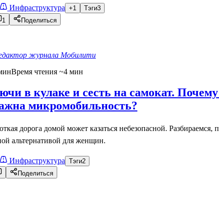
Инфраструктура
+1
Тэги
3
1
Поделиться
едактор журнала Мобилити
мин
Время чтения ~4 мин
ючи в кулаке и сесть на самокат. Почему
ажна микромобильность?
ткая дорога домой может казаться небезопасной. Разбираемся, 
ной альтернативой для женщин.
Инфраструктура
Тэги
2
Поделиться