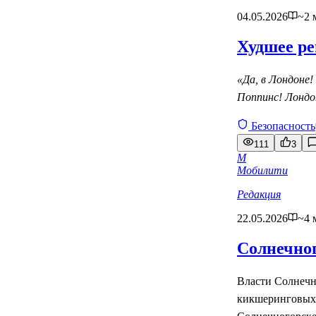
04.05.2026
~2 
Худшее ре
«Да, в Лондоне!
Поппинс! Лондо
Безопасность
111
3
М
Мобилити
Редакция
22.05.2026
~4 
Солнечног
Власти Солнеч
кикшеринговых 