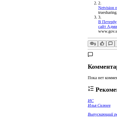
2.
Netvision
truesharin
3.
В Петербу
сайт Адми
www.gov.sp
9
Коммента
Пока нет комме
Рекоме
ИС
Илья Склюев
Выпускающий р