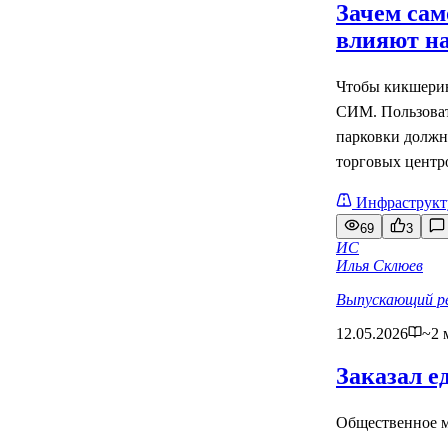
Зачем сам
влияют на
Чтобы кикшеринг
СИМ. Пользовате
парковки должны
торговых центр
Инфраструкт
69
3
ИС
Илья Склюев
Выпускающий р
12.05.2026
~2 
Заказал е
Общественное м