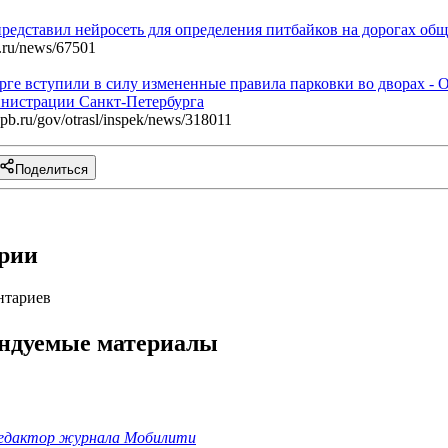
 представил нейросеть для определения питбайков на дорогах об
g.ru/news/67501
рге вступили в силу измененные правила парковки во дворах -
нистрации Санкт‑Петербурга
b.ru/gov/otrasl/inspek/news/318011
Поделиться
рии
нтариев
ндуемые материалы
едактор журнала Мобилити