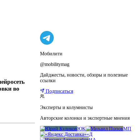
Мобилити
@mobilitymag
Дайджесты, новости, обзоры и полезные
ссылки
нейросеть
овки во
Подписаться
Эксперты и колумнисты
Авторские колонки и экспертные мнения
ЮК
МП
«Д
НА