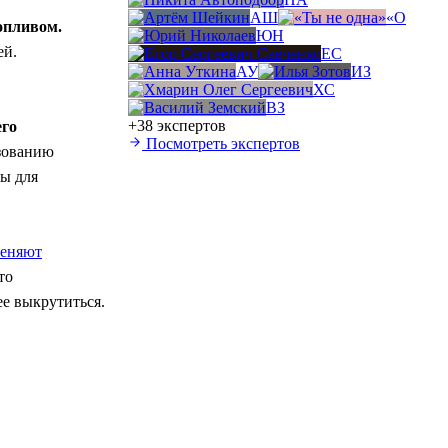
АШ
«О
топливом.
ЮН
ей.
ЕС
АУ
ИЗ
ХС
ВЗ
+38 экспертов
его
Посмотреть экспертов
зованию
бы для
еняют
то
е выкрутиться.