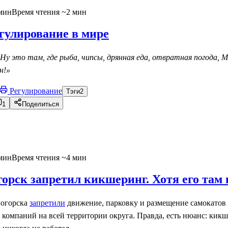
мин
Время чтения ~2 мин
гулирование в мире
 Ну это там, где рыба, чипсы, дрянная еда, отвратная погода, М
н!»
Регулирование
Тэги
2
1
Поделиться
мин
Время чтения ~4 мин
орск запретил кикшеринг. Хотя его там 
ногорска
запретили
движение, парковку и размещение самокатов
компаний на всей территории округа. Правда, есть нюанс: кикш