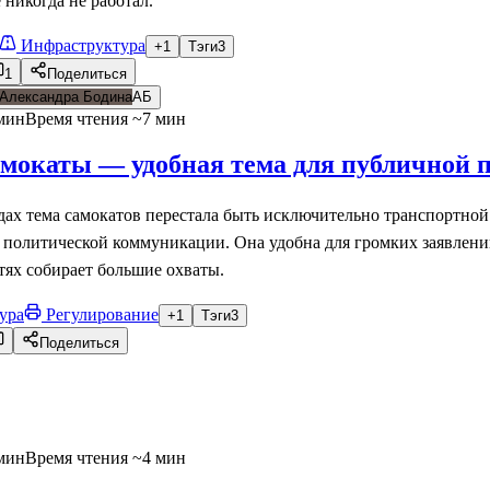
никогда не работал.
Инфраструктура
+1
Тэги
3
1
Поделиться
АБ
мин
Время чтения ~7 мин
мокаты — удобная тема для публичной 
дах тема самокатов перестала быть исключительно транспортной
 политической коммуникации. Она удобна для громких заявлени
етях собирает большие охваты.
ура
Регулирование
+1
Тэги
3
Поделиться
мин
Время чтения ~4 мин