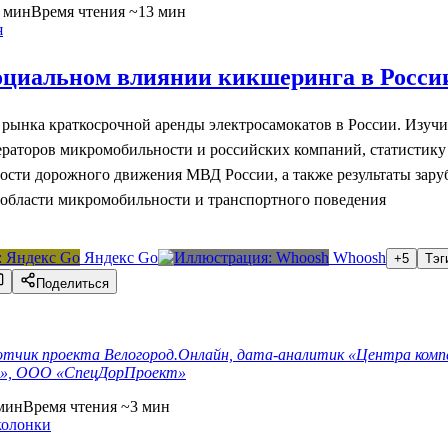
 мин
Время чтения ~13 мин
я
социальном влиянии кикшеринга в Рос
 рынка краткосрочной аренды электросамокатов в России. Изуч
раторов микромобильности и российских компаний, статистику
ности дорожного движения МВД России, а также результаты зар
 области микромобильности и транспортного поведения
Яндекс Go
Whoosh
+5
Тэг
Поделиться
отчик проекта Велогород.Онлайн, дата-аналитик «Центра ком
ды», ООО «СпецДорПроект»
мин
Время чтения ~3 мин
колонки