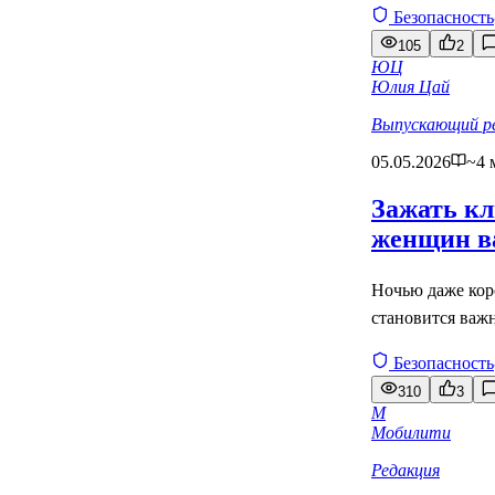
Безопасность
105
2
ЮЦ
Юлия Цай
Выпускающий р
05.05.2026
~4 
Зажать кл
женщин в
Ночью даже коро
становится важ
Безопасность
310
3
М
Мобилити
Редакция