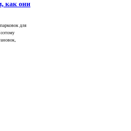
, как они
 парковок для
Поэтому
тановок,