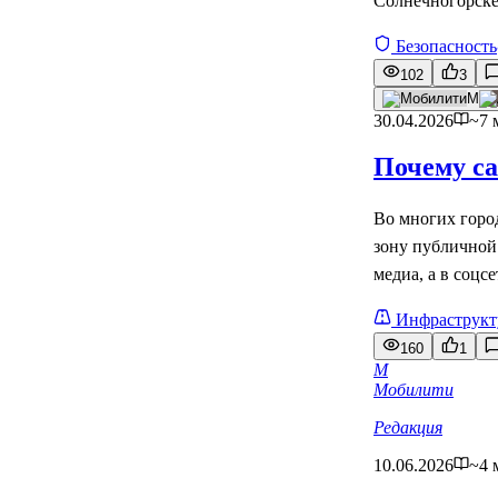
Солнечногорске 
Безопасность
102
3
М
30.04.2026
~7 
Почему са
Во многих горо
зону публичной
медиа, а в соцс
Инфраструкт
160
1
М
Мобилити
Редакция
10.06.2026
~4 