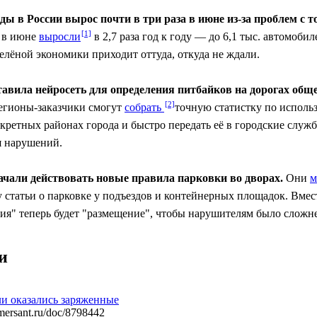
ды в России вырос почти в три раза в июне из-за проблем с 
 в июне
выросли
в 2,7 раза год к году — до 6,1 тыс. автомобил
елёной экономики приходит оттуда, откуда не ждали.
ставила нейросеть для определения питбайков на дорогах общ
гионы-заказчики смогут
собрать
точную статистку по исполь
кретных районах города и быстро передать её в городские служ
 нарушений.
ачали действовать новые правила парковки во дворах.
Они
м
 статьи о парковке у подъездов и контейнерных площадок. Вмес
ия" теперь будет "размещение", чтобы нарушителям было сложне
и
и оказались заряженные
rsant.ru/doc/8798442