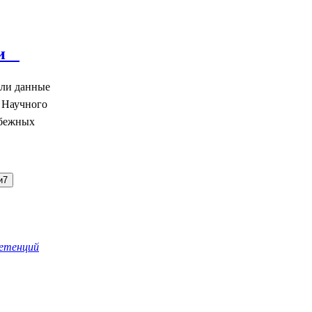
сии
или данные
 Научного
убежных
и
7
петенций