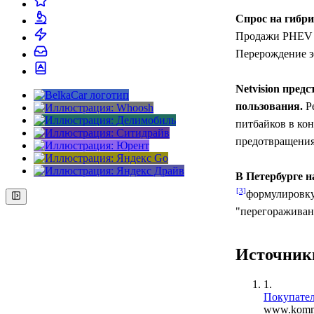
Спрос на гибри
Продажи PHEV
Перерождение з
Netvision пред
пользования.
Ре
питбайков в кон
предотвращения
В Петербурге н
формулировку
"перегораживан
Источник
1.
Покупател
www.komme