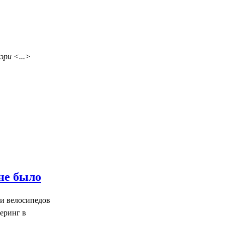
эри <...>
не было
 и велосипедов
еринг в