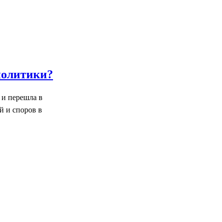
политики?
 и перешла в
й и споров в