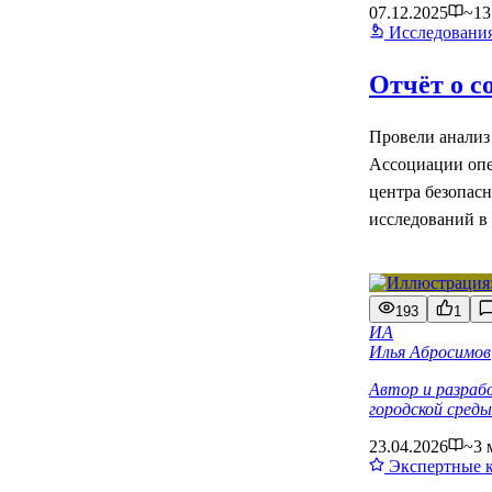
07.12.2025
~13
Исследовани
Отчёт о 
Провели анализ
Ассоциации опе
центра безопас
исследований в
193
1
ИА
Илья Абросимов
Автор и разраб
городской сре
23.04.2026
~3 
Экспертные 