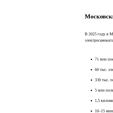
Московск
В 2025 году в М
электросамокат
71 млн по
60 тыс. э
330 тыс. 
5 млн пол
1,5 килом
10–15 ми