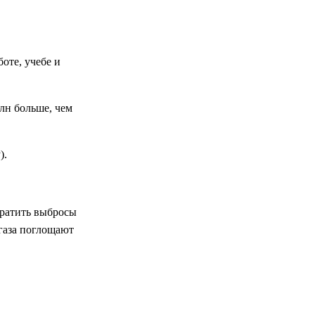
оте, учебе и
млн больше, чем
).
кратить выбросы
 газа поглощают