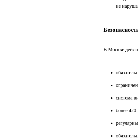
не наруша
Безопасност
В Москве дейст
обязатель
ограничен
система 
более 420
регулярны
обязатель