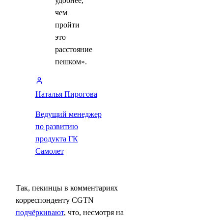
удобнее,
чем
пройти
это
расстояние
пешком».
Наталья Пирогова
Ведущий менеджер
по развитию
продукта ГК
Самолет
Так, пекинцы в комментариях
корреспонденту CGTN
подчёркивают
, что, несмотря на