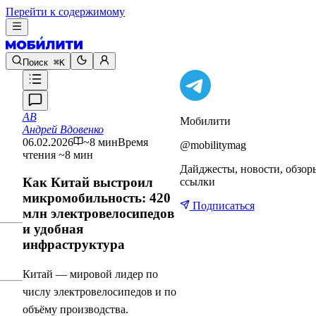
Перейти к содержимому
Поиск
⌘K
АВ
Мобилити
Андрей Вдовенко
06.02.2026
~8 мин
Время
@mobilitymag
чтения ~8 мин
Дайджесты, новости, обзор
Как Китай выстроил
ссылки
микромобильность: 420
Подписаться
млн электровелосипедов
и удобная
инфраструктура
Китай — мировой лидер по
числу электровелосипедов и по
объёму производства.