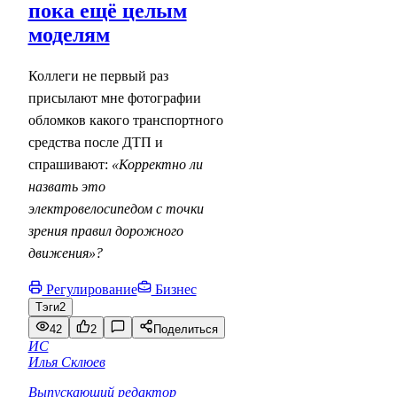
пока ещё целым
моделям
Коллеги не первый раз
присылают мне фотографии
обломков какого транспортного
средства после ДТП и
спрашивают:
«Корректно ли
назвать это
электровелосипедом с точки
зрения правил дорожного
движения»?
Регулирование
Бизнес
Тэги
2
42
2
Поделиться
ИС
Илья Склюев
Выпускающий редактор