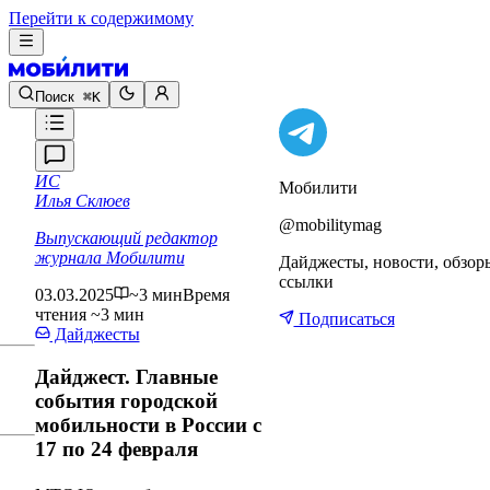
Перейти к содержимому
Поиск
⌘K
ИС
Мобилити
Илья Склюев
@mobilitymag
Выпускающий редактор
журнала Мобилити
Дайджесты, новости, обзор
ссылки
03.03.2025
~3 мин
Время
чтения ~3 мин
Подписаться
Дайджесты
Дайджест. Главные
события городской
мобильности в России с
17 по 24 февраля