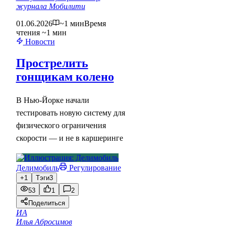
журнала Мобилити
01.06.2026
~1 мин
Время
чтения ~1 мин
Новости
Прострелить
гонщикам колено
В Нью-Йорке начали
тестировать новую систему для
физического ограничения
скорости — и не в каршеринге
Делимобиль
Регулирование
+1
Тэги
3
53
1
2
Поделиться
ИА
Илья Абросимов