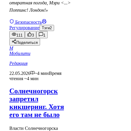
отвратная погода, Мэри <...>
Поппинс! Лондон!»
Безопасность
Регулирование
Тэги
2
111
3
1
Поделиться
М
Мобилити
Редакция
22.05.2026
~4 мин
Время
чтения ~4 мин
Солнечногорск
запретил
кикшеринг. Хотя
его там не было
Власти Солнечногорска