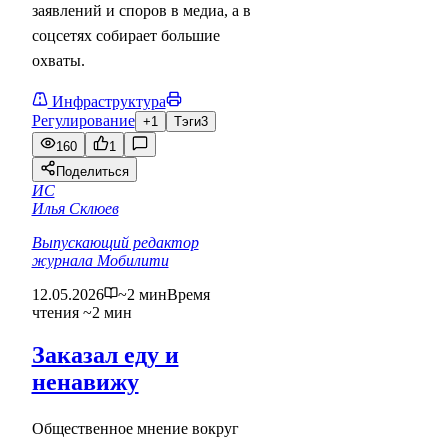
заявлений и споров в медиа, а в
соцсетях собирает большие
охваты.
Инфраструктура
Регулирование
+1
Тэги
3
160
1
Поделиться
ИС
Илья Склюев
Выпускающий редактор
журнала Мобилити
12.05.2026
~2 мин
Время
чтения ~2 мин
Заказал еду и
ненавижу
Общественное мнение вокруг