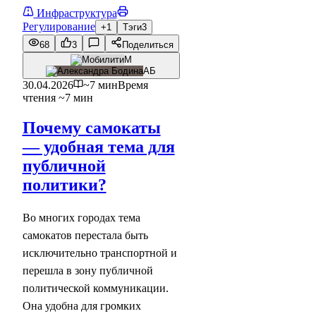
Инфраструктура
Регулирование
+1
Тэги
3
68
3
Поделиться
М
АБ
30.04.2026
~7 мин
Время
чтения ~7 мин
Почему самокаты
— удобная тема для
публичной
политики?
Во многих городах тема
самокатов перестала быть
исключительно транспортной и
перешла в зону публичной
политической коммуникации.
Она удобна для громких