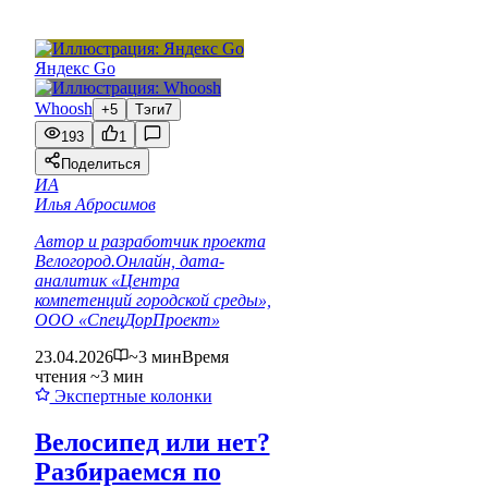
Яндекс Go
Whoosh
+5
Тэги
7
193
1
Поделиться
ИА
Илья Абросимов
Автор и разработчик проекта
Велогород.Онлайн, дата-
аналитик «Центра
компетенций городской среды»,
ООО «СпецДорПроект»
23.04.2026
~3 мин
Время
чтения ~3 мин
Экспертные колонки
Велосипед или нет?
Разбираемся по