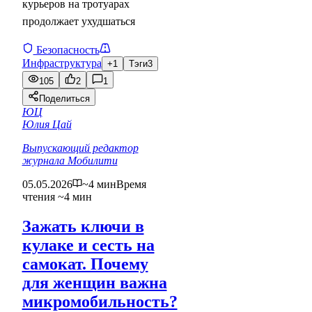
курьеров на тротуарах
продолжает ухудшаться
Безопасность
Инфраструктура
+1
Тэги
3
105
2
1
Поделиться
ЮЦ
Юлия Цай
Выпускающий редактор
журнала Мобилити
05.05.2026
~4 мин
Время
чтения ~4 мин
Зажать ключи в
кулаке и сесть на
самокат. Почему
для женщин важна
микромобильность?