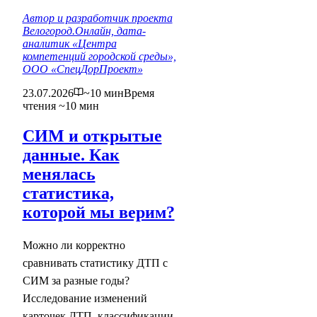
Автор и разработчик проекта
Велогород.Онлайн, дата-
аналитик «Центра
компетенций городской среды»,
ООО «СпецДорПроект»
23.07.2026
~10 мин
Время
чтения ~10 мин
СИМ и открытые
данные. Как
менялась
статистика,
которой мы верим?
Можно ли корректно
сравнивать статистику ДТП с
СИМ за разные годы?
Исследование изменений
карточек ДТП, классификации