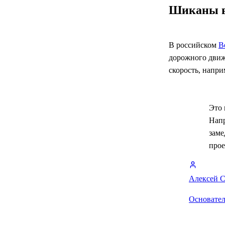
Шиканы в
В российском
В
дорожного движ
скорость, напр
Это 
Напр
заме
прое
Алексей 
Основател