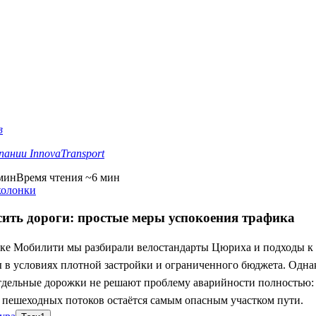
в
ании InnovaTransport
мин
Время чтения ~6 мин
колонки
сить дороги: простые меры успокоения трафика
ке Мобилити мы разбирали велостандарты Цюриха и подходы к
 в условиях плотной застройки и ограниченного бюджета. Одн
тдельные дорожки не решают проблему аварийности полностью:
 пешеходных потоков остаётся самым опасным участком пути.