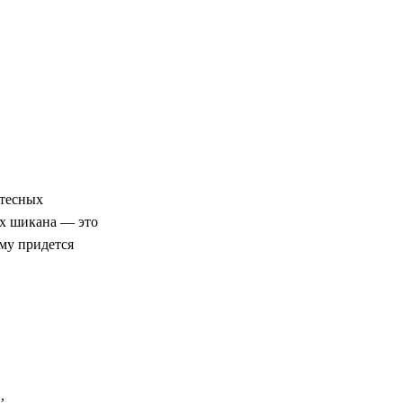
 тесных
ах шикана — это
ему придется
,