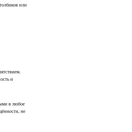
толбиков или
пятствием.
ость и
ыми в любое
щённости, не