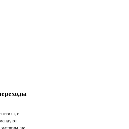
переходы
астика, и
омендуют
т машины, но