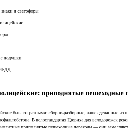
знаки и светофоры
полицейские
дорог
ие подушки
ГИБДД
полицейские: приподнятые пешеходные 
йские бывают разными: сборно-разборные, чаще сделанные из пл
асфальтобетона. В велостандартах Цюриха для велодорожек рек
онолитные приподнятые пешеходные переходы — они замедляю