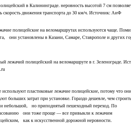
олицейский в Калининграде. неровность высотой 7 см позволяе
ь скорость движения транспорта до 30 км/ч. Источник: АиФ
жачие полицейские на веломаршрутах используются чаще. Пом
га, они установлены в Казани, Самаре, Ставрополе и других го
ый лежачий полицейский на веломаршруте в г. Зеленограде. Ис
.ru
 используют пластиковые лежачие полицейские, потому что они
уют больших затрат при установке. Гораздо дешевле, чем строит
 и небольшой, но приподнятый пешеходный переход. По
асованию они тоже проще — все привыкли к лежачим
цейским, как к искусственной дорожной неровности.