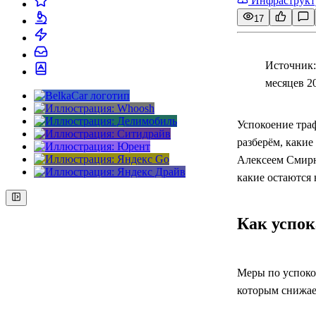
Инфраструкт
17
Источник:
месяцев 2
Успокоение тра
разберём, каки
Алексеем Смирн
какие остаются 
Как успок
Меры по успоко
которым снижает