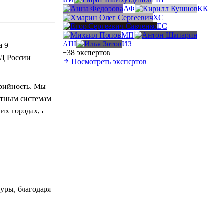
АФ
КК
ХС
ЕС
МП
АШ
ИЗ
а 9
+38 экспертов
ВД России
Посмотреть экспертов
арийность. Мы
ортным системам
их городах, а
уры, благодаря