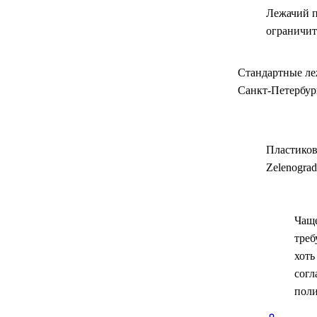
Лежачий п
ограничит
Стандартные ле
Санкт-Петербур
Пластиков
Zelenograd
Чаще
треб
хоть
согл
поли