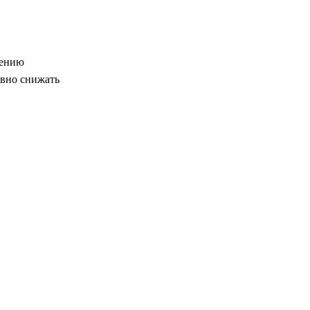
оению
ивно снижать
в