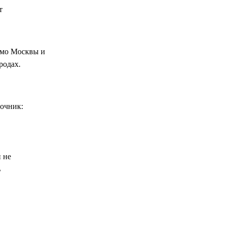
т
имо Москвы и
родах.
точник:
 не
ь