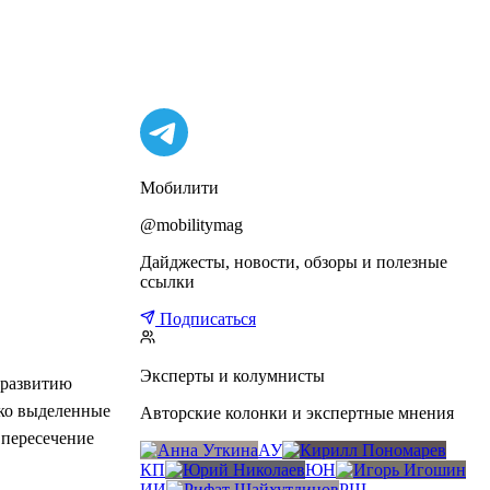
Мобилити
@mobilitymag
Дайджесты, новости, обзоры и полезные
ссылки
Подписаться
Эксперты и колумнисты
 развитию
ако выделенные
Авторские колонки и экспертные мнения
 пересечение
АУ
КП
ЮН
ИИ
РШ