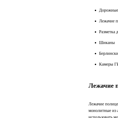
Дорожные 
Лежачие 
Разметка 
Шиканы
Берлинск
Камеры 
Лежачие 
Лежачие полице
монолитные из 
использовать м