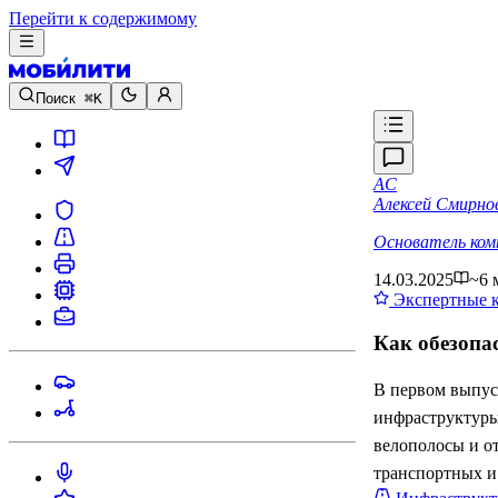
Перейти к содержимому
Поиск
⌘K
АС
Алексей Смирно
Основатель комп
14.03.2025
~6 
Экспертные 
Как обезопа
В первом выпус
инфраструктуры
велополосы и о
транспортных и