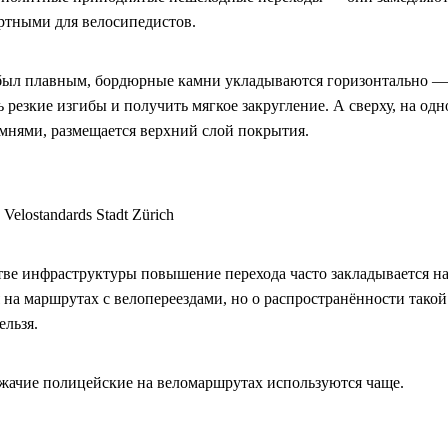
ртными для велосипедистов.
был плавным, бордюрные камни укладываются горизонтально —
резкие изгибы и получить мягкое закругление. А сверху, на одн
нями, размещается верхний слой покрытия.
Velostandards Stadt Zürich
тве инфраструктуры повышение перехода часто закладывается на
 на маршрутах с велопереездами, но о распространённости тако
ельзя.
жачие полицейские на веломаршрутах используются чаще.