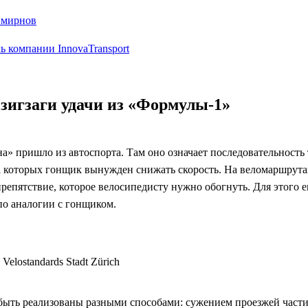
Смирнов
ь компании InnovaTransport
игзаги удачи из «Формулы-1»
а» пришло из автоспорта. Там оно означает последовательность
за которых гонщик вынужден снижать скорость. На веломаршрут
репятствие, которое велосипедисту нужно обогнуть. Для этого 
по аналогии с гонщиком.
Velostandards Stadt Zürich
ыть реализованы разными способами: сужением проезжей части