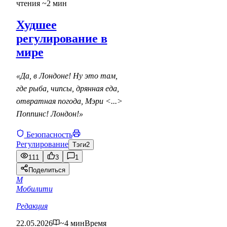
чтения ~2 мин
Худшее
регулирование в
мире
«Да, в Лондоне! Ну это там,
где рыба, чипсы, дрянная еда,
отвратная погода, Мэри <...>
Поппинс! Лондон!»
Безопасность
Регулирование
Тэги
2
111
3
1
Поделиться
М
Мобилити
Редакция
22.05.2026
~4 мин
Время