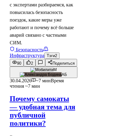
с экспертами разбираемся, как
повысилась безопасность
поездок, какие меры уже
работают и почему всё больше
аварий связано с частными
СИМ.
Безопасность
Инфраструктура
Тэги
2
90
2
Поделиться
М
АБ
30.04.2026
~7 мин
Время
чтения ~7 мин
Почему самокаты
— удобная тема для
публичной
политики?