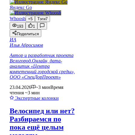
Яндекс Go
Whoosh
+5
Тэги
7
193
1
Поделиться
ИА
Илья Абросимов
Автор и разработчик проекта
Велогород.Онлайн, дата-
аналитик «Центра
компетенций городской среды»,
ООО «СпецДорПроект»
23.04.2026
~3 мин
Время
чтения ~3 мин
Экспертные колонки
Велосипед или нет?
Разбираемся по
пока ещё целым