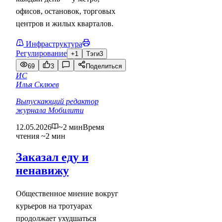
офисов, остановок, торговых
центров и жилых кварталов.
Инфраструктура
Регулирование
+1
Тэги
3
69
3
Поделиться
ИС
Илья Склюев
Выпускающий редактор
журнала Мобилити
12.05.2026
~2 мин
Время
чтения ~2 мин
Заказал еду и
ненавижу
Общественное мнение вокруг
курьеров на тротуарах
продолжает ухудшаться