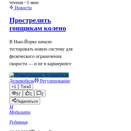
чтения ~1 мин
Новости
Прострелить
гонщикам колено
В Нью-Йорке начали
тестировать новую систему для
физического ограничения
скорости — и не в каршеринге
Делимобиль
Регулирование
+1
Тэги
3
57
1
2
Поделиться
М
Мобилити
Редакция