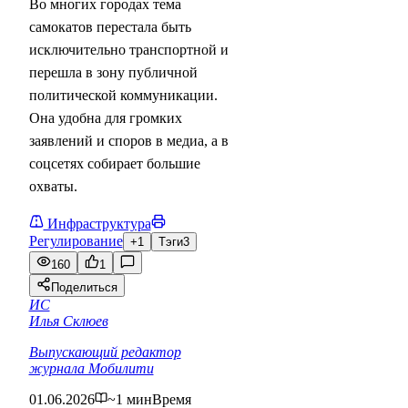
Во многих городах тема
самокатов перестала быть
исключительно транспортной и
перешла в зону публичной
политической коммуникации.
Она удобна для громких
заявлений и споров в медиа, а в
соцсетях собирает большие
охваты.
Инфраструктура
Регулирование
+1
Тэги
3
160
1
Поделиться
ИС
Илья Склюев
Выпускающий редактор
журнала Мобилити
01.06.2026
~1 мин
Время