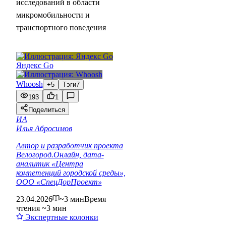
исследований в области
микромобильности и
транспортного поведения
Яндекс Go
Whoosh
+5
Тэги
7
193
1
Поделиться
ИА
Илья Абросимов
Автор и разработчик проекта
Велогород.Онлайн, дата-
аналитик «Центра
компетенций городской среды»,
ООО «СпецДорПроект»
23.04.2026
~3 мин
Время
чтения ~3 мин
Экспертные колонки