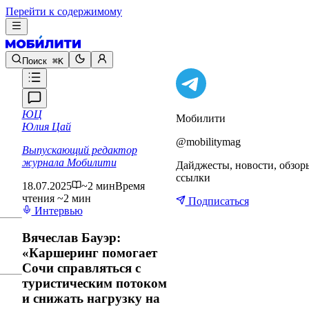
Перейти к содержимому
Поиск
⌘K
ЮЦ
Мобилити
Юлия Цай
@mobilitymag
Выпускающий редактор
журнала Мобилити
Дайджесты, новости, обзор
ссылки
18.07.2025
~2 мин
Время
чтения ~2 мин
Подписаться
Интервью
Вячеслав Бауэр:
«Каршеринг помогает
Сочи справляться с
туристическим потоком
и снижать нагрузку на