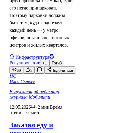
будут арендовать самокат, если
его негде припарковать.
Поэтому парковки должны
быть там, куда люди ездят
каждый день — у метро,
офисов, остановок, торговых
центров и жилых кварталов.
Инфраструктура
Регулирование
+1
Тэги
3
69
3
Поделиться
ИС
Илья Склюев
Выпускающий редактор
журнала Мобилити
12.05.2026
~2 мин
Время
чтения ~2 мин
Заказал еду и