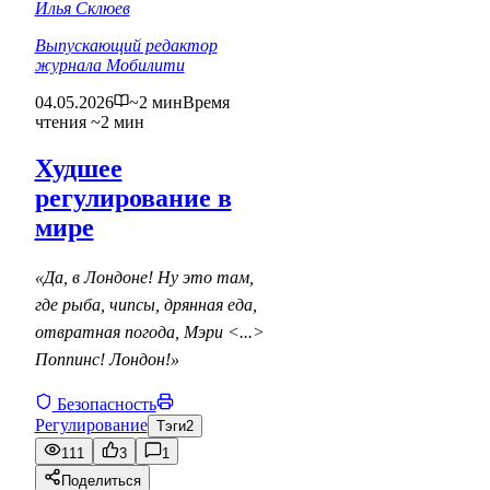
Илья Склюев
Выпускающий редактор
журнала Мобилити
04.05.2026
~2 мин
Время
чтения ~2 мин
Худшее
регулирование в
мире
«Да, в Лондоне! Ну это там,
где рыба, чипсы, дрянная еда,
отвратная погода, Мэри <...>
Поппинс! Лондон!»
Безопасность
Регулирование
Тэги
2
111
3
1
Поделиться