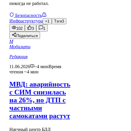
никогда не работал.
Безопасность
Инфраструктура
+1
Тэги
3
102
3
1
Поделиться
М
Мобилити
Редакция
11.06.2026
~4 мин
Время
чтения ~4 мин
МВД: аварийность
с СИМ снизилась
на 26%, но ДТП с
частными
самокатами растут
Научный центр БДД