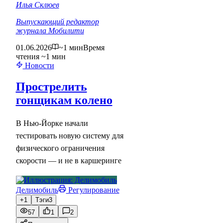
Илья Склюев
Выпускающий редактор
журнала Мобилити
01.06.2026
~1 мин
Время
чтения ~1 мин
Новости
Прострелить
гонщикам колено
В Нью-Йорке начали
тестировать новую систему для
физического ограничения
скорости — и не в каршеринге
Делимобиль
Регулирование
+1
Тэги
3
57
1
2