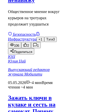
ненавижу
Общественное мнение вокруг
курьеров на тротуарах
продолжает ухудшаться
Безопасность
Инфраструктура
+1
Тэги
3
106
2
1
Поделиться
ЮЦ
Юлия Цай
Выпускающий редактор
журнала Мобилити
05.05.2026
~4 мин
Время
чтения ~4 мин
Зажать ключи в
кулаке и сесть на
самокат. Почему