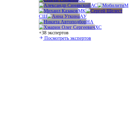
АС
М
МК
СШ
АУ
НА
ХС
+38 экспертов
Посмотреть экспертов